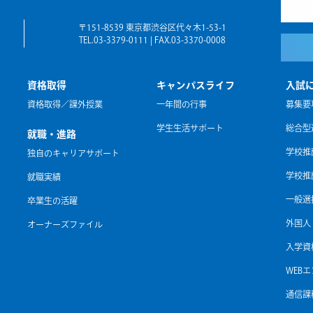
〒151-8539 東京都渋谷区代々木1-53-1
TEL.03-3379-0111 | FAX.03-3370-0008
資格取得
キャンパスライフ
入試
資格取得／課外授業
一年間の行事
募集要
学生生活サポート
総合型
就職・進路
学校推
独自のキャリアサポート
学校推
就職実績
一般選
卒業生の活躍
外国人
オーナーズファイル
入学資
WEB
通信課