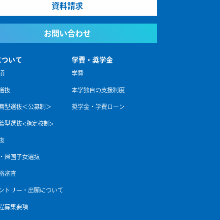
資料請求
お問い合わせ
について
学費・奨学金
項
学費
選抜
本学独自の支援制度
薦型選抜＜公募制＞
奨学金・学費ローン
薦型選抜<指定校制>
抜
・帰国子女選抜
格審査
エントリー・出願について
程募集要項