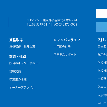
〒151-8539 東京都渋谷区代々木1-53-1
TEL.03-3379-0111 | FAX.03-3370-0008
資格取得
キャンパスライフ
入試
資格取得／課外授業
一年間の行事
募集要
学生生活サポート
総合型
就職・進路
学校推
独自のキャリアサポート
学校推
就職実績
一般選
卒業生の活躍
外国人
オーナーズファイル
入学資
WEB