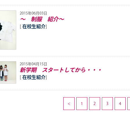
2015年06月03日
～ 制服 紹介～
[
在校生紹介
]
2015年04月15日
新学期 スタートしてから・・・
[
在校生紹介
]
<
1
2
3
4