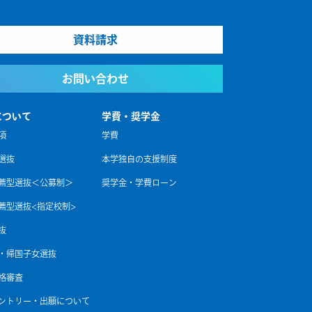
資料請求
お問い合わせ
について
学費・奨学金
項
学費
選抜
本学独自の支援制度
薦型選抜＜公募制＞
奨学金・学費ローン
薦型選抜<指定校制>
抜
・帰国子女選抜
格審査
エントリー・出願について