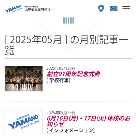
[ 2025年05月 ] の月別記事一
覧
2025年05月30日
創立91周年記念式典
[
学校行事
]
2025年05月29日
6月16日(月)・17日(火) 休校のお
知らせ
[
インフォメーション
]