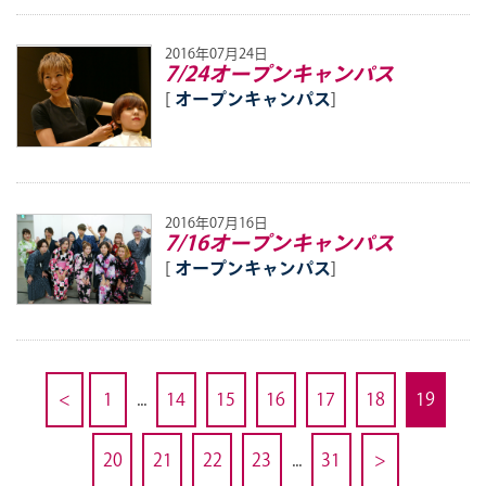
2016年07月24日
7/24オープンキャンパス
[
オープンキャンパス
]
2016年07月16日
7/16オープンキャンパス
[
オープンキャンパス
]
<
1
...
14
15
16
17
18
19
20
21
22
23
...
31
>