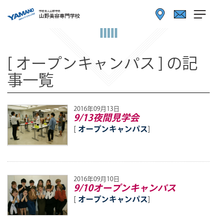
[ オープンキャンパス ] の記
事一覧
2016年09月13日
9/13夜間見学会
[
オープンキャンパス
]
2016年09月10日
9/10オープンキャンパス
[
オープンキャンパス
]