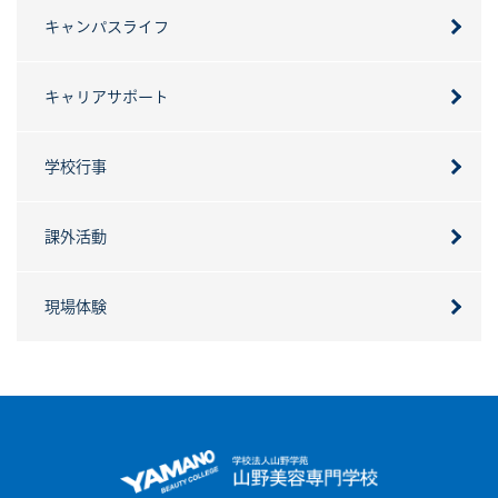
キャンパスライフ
キャリアサポート
学校行事
課外活動
現場体験