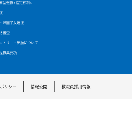
薦型選抜<指定校制>
抜
・帰国子女選抜
格審査
エントリー・出願について
程募集要項
ポリシー
情報公開
教職員採用情報