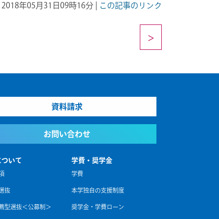
 | 2018年05月31日09時16分 |
この記事のリンク
>
資料請求
お問い合わせ
について
学費・奨学金
項
学費
選抜
本学独自の支援制度
薦型選抜＜公募制＞
奨学金・学費ローン