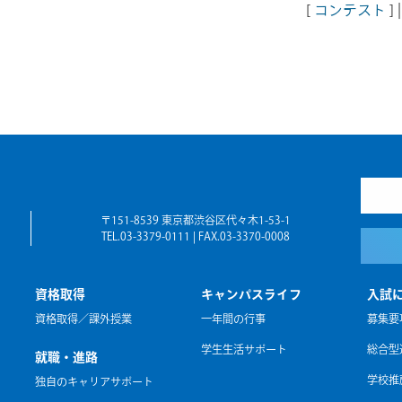
[
コンテスト
]
〒151-8539 東京都渋谷区代々木1-53-1
TEL.03-3379-0111 | FAX.03-3370-0008
資格取得
キャンパスライフ
入試
資格取得／課外授業
一年間の行事
募集要
学生生活サポート
総合型
就職・進路
学校推
独自のキャリアサポート