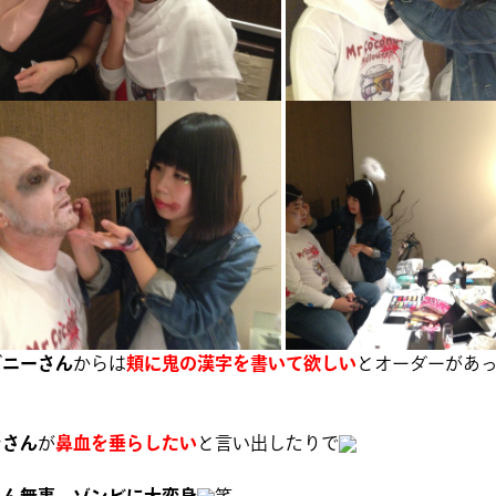
ゴニーさん
からは
頬に鬼の漢字を書いて欲しい
とオーダーがあ
ンさん
が
鼻血を垂らしたい
と言い出したりで
さん無事、ゾンビに大変身
笑