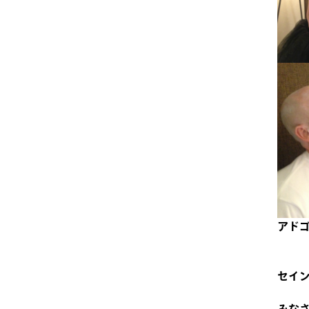
アド
セイ
みな