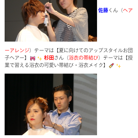
佐藤
くん（
ヘア
ーアレンジ
）テーマは【夏に向けてのアップスタイルお団
子ヘアー】
杉田
さん（
浴衣の帯結び
）テーマは【授
業で習える浴衣の可愛い帯結び・浴衣メイク】