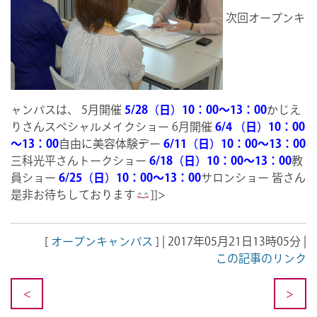
次回オープンキ
ャンパスは、 5月開催
5/28（日）10：00～13：00
かじえ
りさんスペシャルメイクショー 6月開催
6/4 （日）10：00
～13：00
自由に美容体験デー
6/11（日）10：00～13：00
三科光平さんトークショー
6/18（日）10：00～13：00
教
員ショー
6/25（日）10：00～13：00
サロンショー 皆さん
是非お待ちしております
]]>
[
オープンキャンパス
] | 2017年05月21日13時05分 |
この記事のリンク
<
>