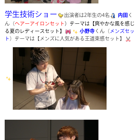
学生技術ショー
出演者は2年生の4名
内田
く
ん（
ヘアーアイロンセット
）テーマは【爽やかな風を感じ
る夏のレディースセット】
小野寺
くん（
メンズセッ
ト
）テーマは【メンズに人気がある王道束感セット】