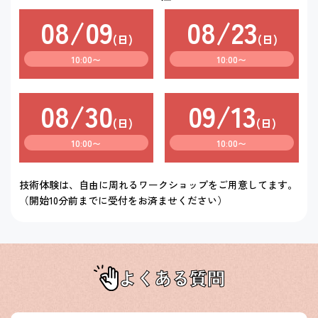
08
/
09
08
/
23
(日)
(日)
10:00〜
10:00〜
08
/
30
09
/
13
(日)
(日)
10:00〜
10:00〜
技術体験は、自由に周れるワークショップをご用意してます。
（開始10分前までに受付をお済ませください）
よくある質問