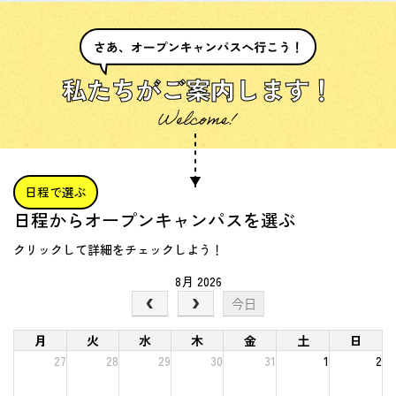
私たちがご案内します！
日程で選ぶ
日程からオープンキャンパスを選ぶ
クリックして詳細をチェックしよう！
8月 2026
今日
月
火
水
木
金
土
日
27
28
29
30
31
1
2