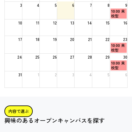
3
4
5
6
7
8
9
日
10:00
来
曜
校型
日,
10
11
12
13
14
15
16
8
月
9th
17
18
19
20
21
22
2026
23
日
10:00
来
曜
校型
日,
24
25
26
27
28
29
30
8
日
10:00
来
月
曜
校型
23rd
日,
2026
31
1
2
3
4
5
6
8
月
30th
2026
内容で選ぶ
興味のあるオープンキャンパスを探す